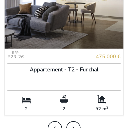
REF:
€
475 000 €
P23-26
Appartement - T2 - Funchal
2
2
2
92 m